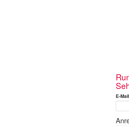
Run
Seh
E-Mail
Anr