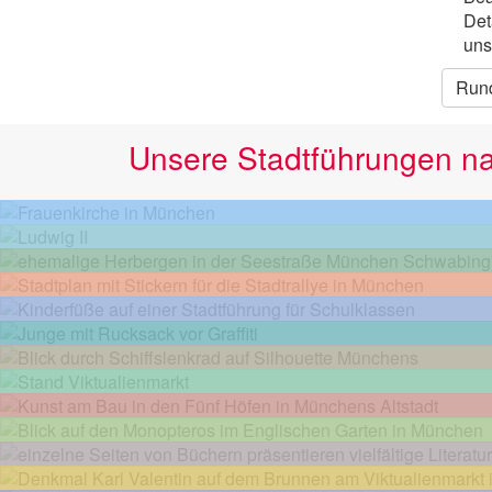
Det
uns
Run
Unsere Stadtführungen n