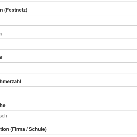
n (Festnetz)
n
it
ehmerzahl
he
ution (Firma / Schule)