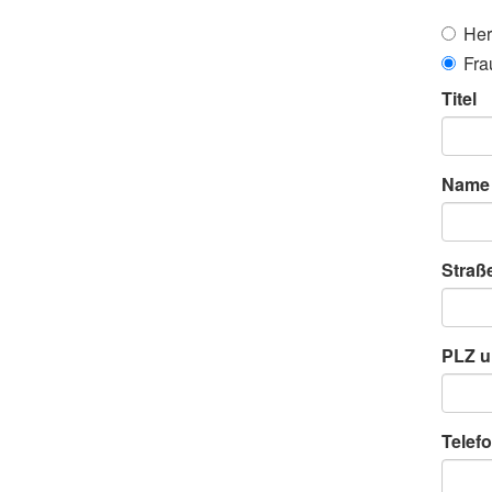
Her
Fra
Titel
Name
Straß
PLZ u
Telefo