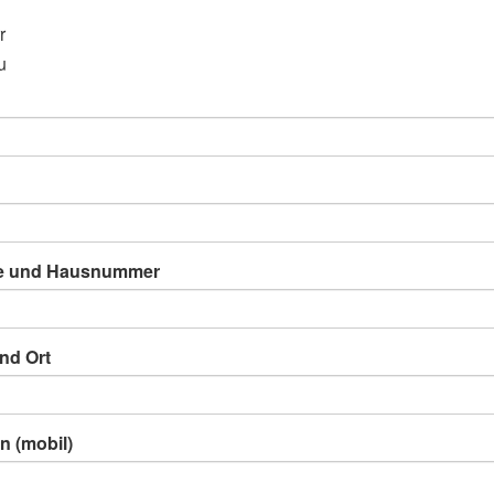
r
u
e und Hausnummer
nd Ort
n (mobil)