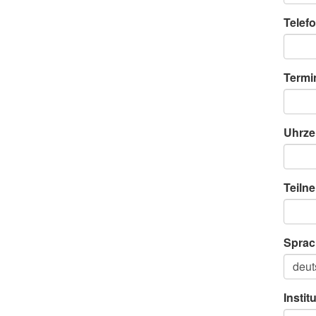
Telefo
Termi
Uhrze
Teiln
Sprac
Instit