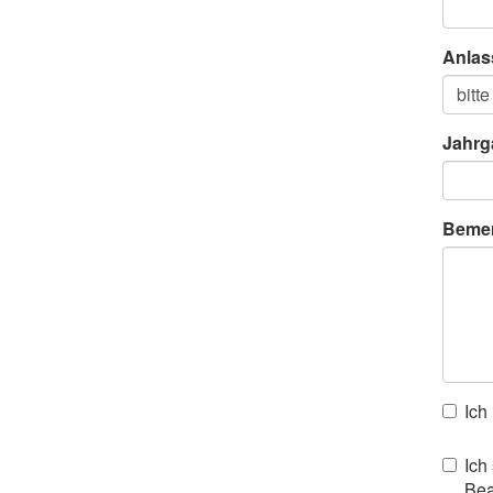
Anlas
Jahrg
Beme
Ich
Ich
Bea