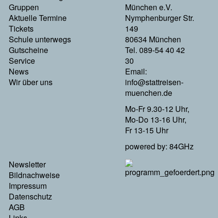
Links
Gruppen
München e.V.
Aktuelle Termine
Nymphenburger Str.
Tickets
149
Schule unterwegs
80634 München
Gutscheine
Tel. 089-54 40 42
Service
30
News
Email:
Wir über uns
info@stattreisen-
muenchen.de
Mo-Fr 9.30-12 Uhr,
Mo-Do 13-16 Uhr,
Fr 13-15 Uhr
powered by: 84GHz
Footer
Newsletter
Menu
Bildnachweise
Rechts
Impressum
Datenschutz
AGB
Links