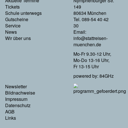
Aktuelle Termine
Nymphenburger Str.
Tickets
149
Schule unterwegs
80634 München
Gutscheine
Tel. 089-54 40 42
Service
30
News
Email:
Wir über uns
info@stattreisen-
muenchen.de
Mo-Fr 9.30-12 Uhr,
Mo-Do 13-16 Uhr,
Fr 13-15 Uhr
powered by: 84GHz
Footer
Newsletter
Menu
Bildnachweise
Rechts
Impressum
Datenschutz
AGB
Links