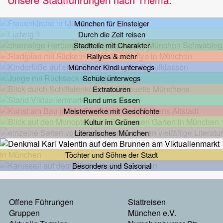
München für Einsteiger
Durch die Zeit reisen
Stadtteile mit Charakter
Rallyes & mehr
Münchner Kindl unterwegs
Schule unterwegs
Extratouren
Rund ums Essen
Meisterwerke mit Geschichte
Kultur im Grünen
Literarisches München
Töchter und Söhne der Stadt
Besonders und Saisonal
Footermenu
Offene Führungen
Stattreisen
Links
Gruppen
München e.V.