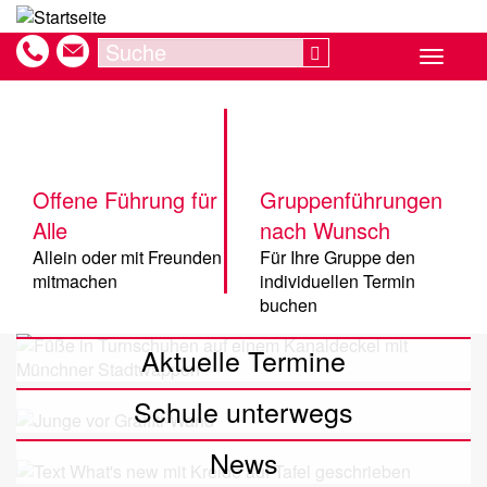
Direkt
zum
Search
Search
Toggle
Inhalt
navigat
Offene Führung für
Gruppenführungen
Alle
nach Wunsch
Allein oder mit Freunden
Für Ihre Gruppe den
mitmachen
individuellen Termin
buchen
Aktuelle Termine
Schule unterwegs
News