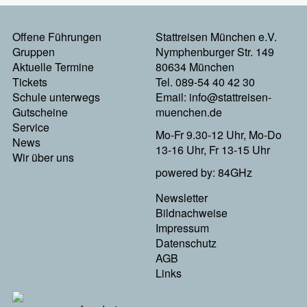
Offene Führungen
Stattreisen München e.V.
Footermenu
Gruppen
Nymphenburger Str. 149
Aktuelle Termine
80634 München
Links
Tickets
Tel. 089-54 40 42 30
Schule unterwegs
Email:
info@stattreisen-
Gutscheine
muenchen.de
Service
Mo-Fr 9.30-12 Uhr, Mo-Do
News
13-16 Uhr, Fr 13-15 Uhr
Wir über uns
powered by: 84GHz
Newsletter
Footer
Bildnachweise
Impressum
Menu
Datenschutz
AGB
Rechts
Links