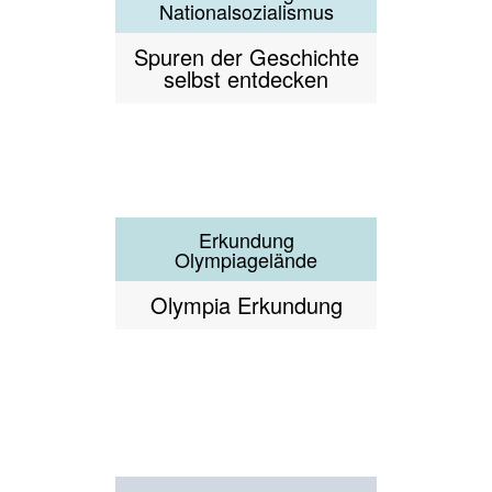
Tram de Luxe
FrauenZimmer -
FrauenLeben
Eine literarische Reise
durch Schwabinger
Frauenleben
Führung durch den
Gasteig HP8