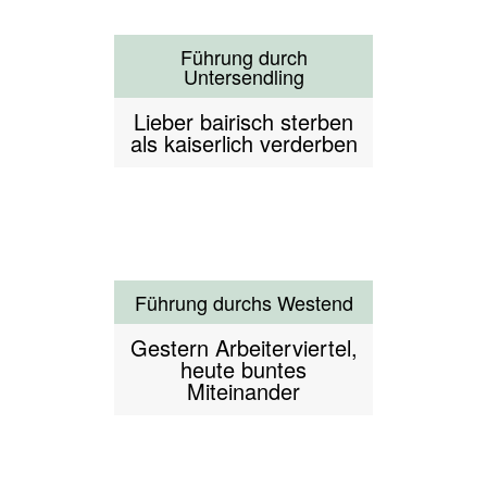
Führung über das
Oktoberfest - die Münchner
Wiesn
Auf geht's auf d'Wiesn
Fussball in München
Von Wiesn-Kickern zu
den Triple-Bayern