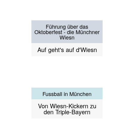
Gern durch Gern
Ein (un-)bekanntes
Viertel
Großhadern entdecken
Hightech im Dorf der
Millionenbauern