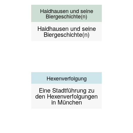
Himmlers Kinder – Der
Lebensborn in München
Kinderschicksale in der
NS-Zeit
Im Garten ists famos! - Zu
Gast am Münchner Hof
Entdeckungen im
Hofgarten