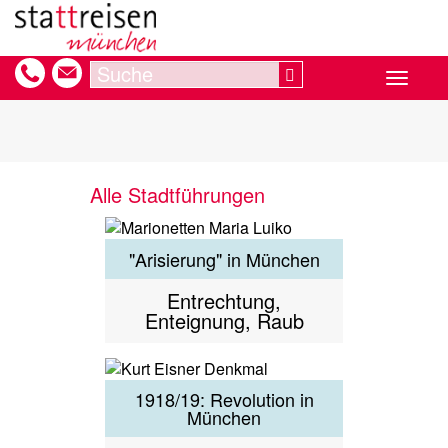
Direkt
zum
Inhalt
Search
Search
Toggle
navigat
Alle Stadtführungen
"Arisierung" in München
Entrechtung,
Enteignung, Raub
1918/19: Revolution in
München