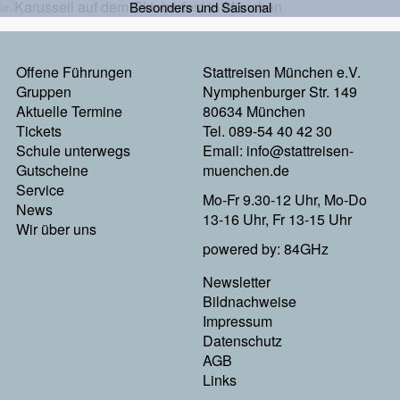
Besonders und Saisonal
Offene Führungen
Stattreisen München e.V.
Footermenu
Gruppen
Nymphenburger Str. 149
Aktuelle Termine
80634 München
Links
Tickets
Tel. 089-54 40 42 30
Schule unterwegs
Email:
info@stattreisen-
Gutscheine
muenchen.de
Service
Mo-Fr 9.30-12 Uhr, Mo-Do
News
13-16 Uhr, Fr 13-15 Uhr
Wir über uns
powered by: 84GHz
Newsletter
Footer
Bildnachweise
Impressum
Menu
Datenschutz
AGB
Rechts
Links