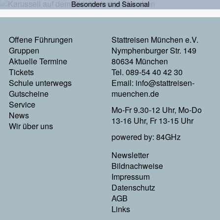
Besonders und Saisonal
Offene Führungen
Stattreisen München e.V.
Footermenu
Gruppen
Nymphenburger Str. 149
Aktuelle Termine
80634 München
Links
Tickets
Tel. 089-54 40 42 30
Schule unterwegs
Email:
info@stattreisen-
Gutscheine
muenchen.de
Service
Mo-Fr 9.30-12 Uhr, Mo-Do
News
13-16 Uhr, Fr 13-15 Uhr
Wir über uns
powered by: 84GHz
Newsletter
Footer
Bildnachweise
Impressum
Menu
Datenschutz
AGB
Rechts
Links