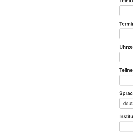
Telefo
Termi
Uhrze
Teiln
Sprac
Instit