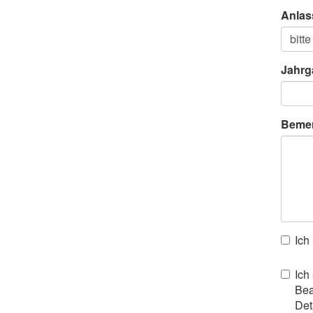
Anlas
Jahrg
Beme
Ich
Ich
Bea
Det