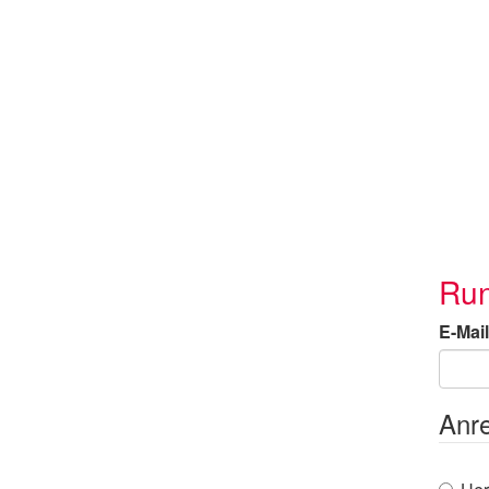
Run
E-Mail
Anr