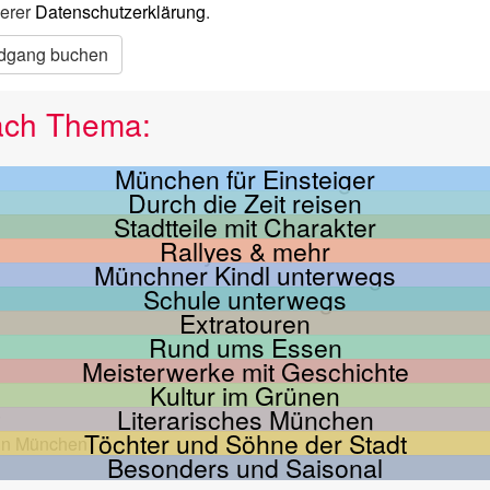
erer
Datenschutzerklärung
.
dgang buchen
ach Thema:
München für Einsteiger
Durch die Zeit reisen
Stadtteile mit Charakter
Rallyes & mehr
Münchner Kindl unterwegs
Schule unterwegs
Extratouren
Rund ums Essen
Meisterwerke mit Geschichte
Kultur im Grünen
Literarisches München
Töchter und Söhne der Stadt
Besonders und Saisonal