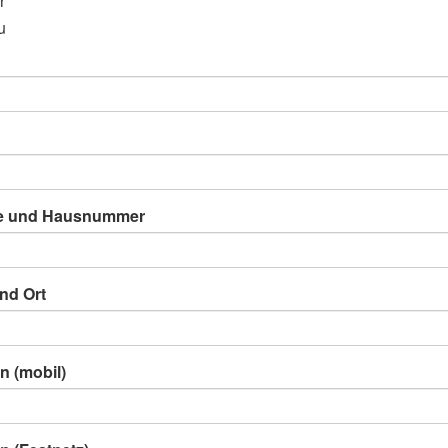
r
u
e und Hausnummer
nd Ort
n (mobil)