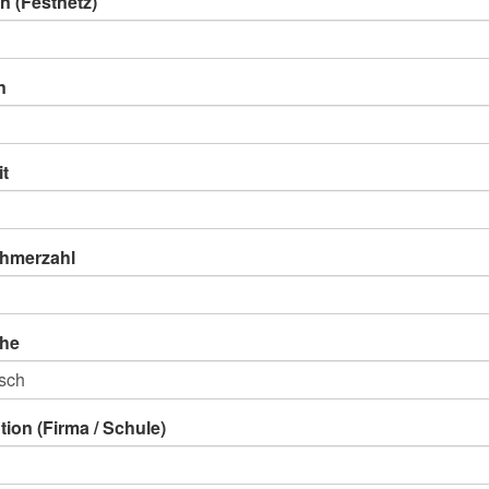
n (Festnetz)
n
it
ehmerzahl
he
ution (Firma / Schule)