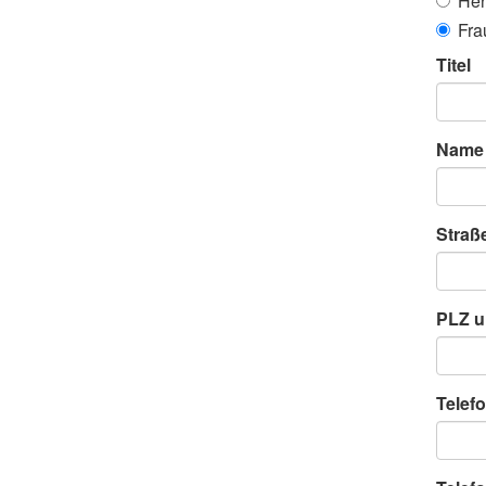
Her
Fra
Titel
Name
Straß
PLZ u
Telefo