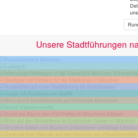
Det
uns
Run
Unsere Stadtführungen n