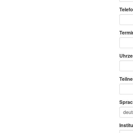
Telefo
Termi
Uhrze
Teiln
Sprac
Instit