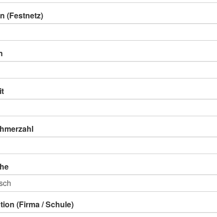
n (Festnetz)
n
it
ehmerzahl
he
ution (Firma / Schule)