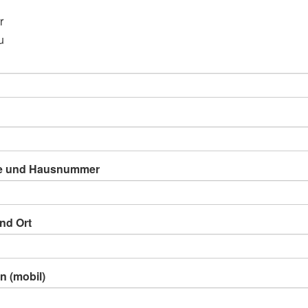
r
u
e und Hausnummer
nd Ort
n (mobil)