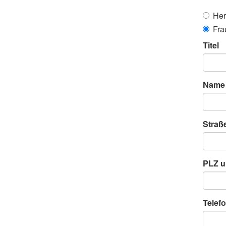
Her
Fra
Titel
Name
Straß
PLZ u
Telefo