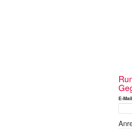
Run
Geg
E-Mail
Anr