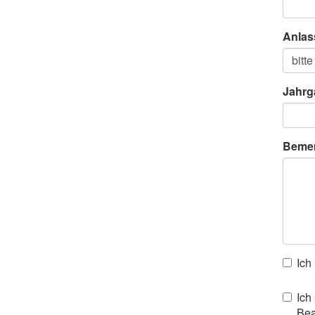
Anlas
Jahrg
Beme
Ich
Ich
Bea