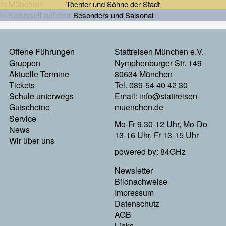
Töchter und Söhne der Stadt
Besonders und Saisonal
Offene Führungen
Stattreisen München e.V.
Footermenu
Gruppen
Nymphenburger Str. 149
Aktuelle Termine
80634 München
Links
Tickets
Tel. 089-54 40 42 30
Schule unterwegs
Email:
info@stattreisen-
Gutscheine
muenchen.de
Service
Mo-Fr 9.30-12 Uhr, Mo-Do
News
13-16 Uhr, Fr 13-15 Uhr
Wir über uns
powered by: 84GHz
Newsletter
Footer
Bildnachweise
Impressum
Menu
Datenschutz
AGB
Rechts
Links