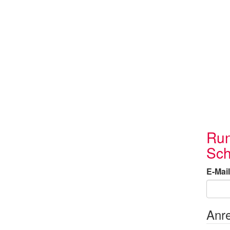
Run
Sch
E-Mail
Anr