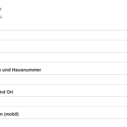
r
u
e und Hausnummer
nd Ort
n (mobil)