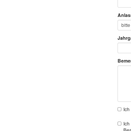
Anlas
Jahrg
Beme
Ich
Ich
Bea