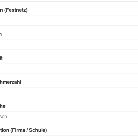
n (Festnetz)
n
it
ehmerzahl
he
ution (Firma / Schule)