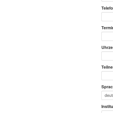
Telefo
Termi
Uhrze
Teiln
Sprac
Instit