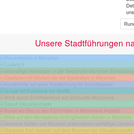
Det
uns
Run
Unsere Stadtführungen n