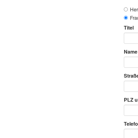
Her
Fra
Titel
Name
Straß
PLZ u
Telefo