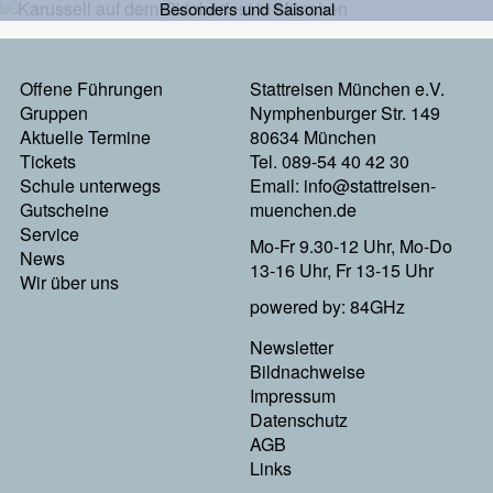
Besonders und Saisonal
Offene Führungen
Stattreisen München e.V.
Footermenu
Gruppen
Nymphenburger Str. 149
Aktuelle Termine
80634 München
Links
Tickets
Tel. 089-54 40 42 30
Schule unterwegs
Email:
info@stattreisen-
Gutscheine
muenchen.de
Service
Mo-Fr 9.30-12 Uhr, Mo-Do
News
13-16 Uhr, Fr 13-15 Uhr
Wir über uns
powered by: 84GHz
Newsletter
Footer
Bildnachweise
Impressum
Menu
Datenschutz
AGB
Rechts
Links