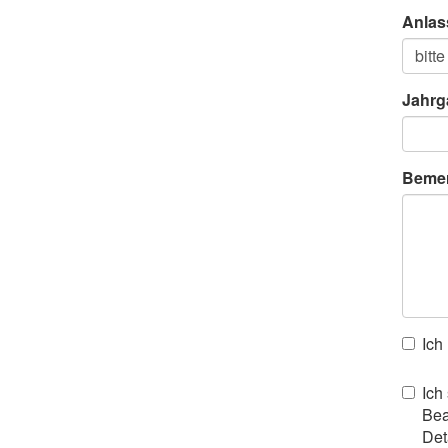
Anlas
Jahrg
Beme
Ich
Ich
Bea
Det