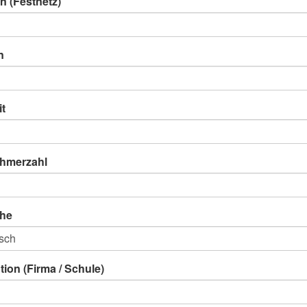
n (Festnetz)
n
it
ehmerzahl
he
ution (Firma / Schule)