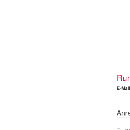
Run
E-Mail
Anr