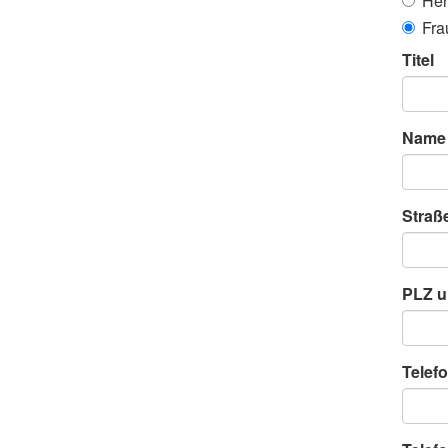
Her
Fra
Titel
Name
Straß
PLZ u
Telefo