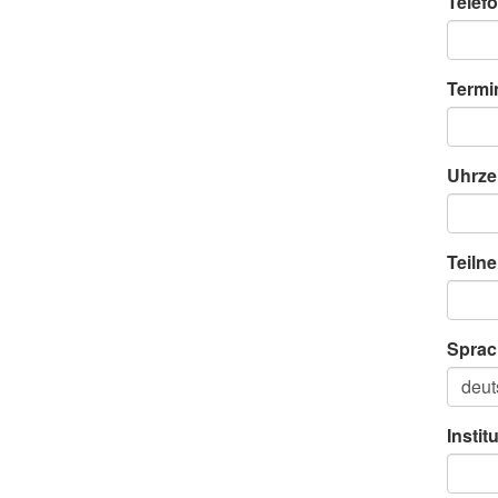
Telefo
Termi
Uhrze
Teiln
Sprac
Instit