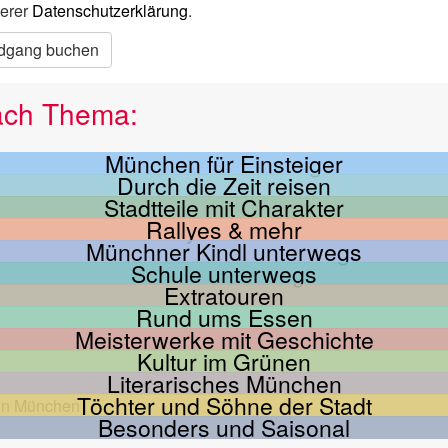
erer
Datenschutzerklärung
.
dgang buchen
ach Thema:
München für Einsteiger
Durch die Zeit reisen
Stadtteile mit Charakter
Rallyes & mehr
Münchner Kindl unterwegs
Schule unterwegs
Extratouren
Rund ums Essen
Meisterwerke mit Geschichte
Kultur im Grünen
Literarisches München
Töchter und Söhne der Stadt
Besonders und Saisonal