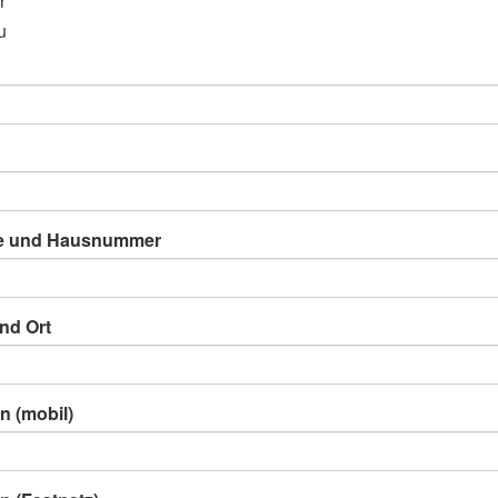
r
u
e und Hausnummer
nd Ort
n (mobil)