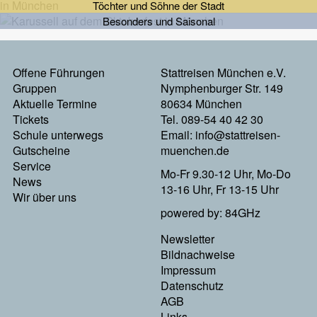
Töchter und Söhne der Stadt
Besonders und Saisonal
Offene Führungen
Stattreisen München e.V.
Footermenu
Gruppen
Nymphenburger Str. 149
Aktuelle Termine
80634 München
Links
Tickets
Tel. 089-54 40 42 30
Schule unterwegs
Email:
info@stattreisen-
Gutscheine
muenchen.de
Service
Mo-Fr 9.30-12 Uhr, Mo-Do
News
13-16 Uhr, Fr 13-15 Uhr
Wir über uns
powered by: 84GHz
Newsletter
Footer
Bildnachweise
Impressum
Menu
Datenschutz
AGB
Rechts
Links