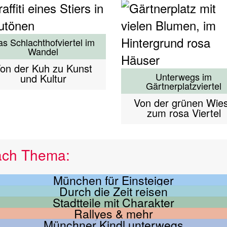
s Schlachthofviertel im
Wandel
on der Kuh zu Kunst
Unterwegs im
und Kultur
Gärtnerplatzviertel
Von der grünen Wie
zum rosa Viertel
ach Thema:
München für Einsteiger
Durch die Zeit reisen
Stadtteile mit Charakter
Rallyes & mehr
Münchner Kindl unterwegs