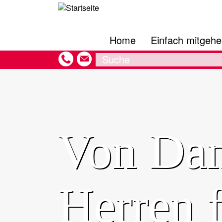
Hauptnavigation
Direkt
zum
Inhalt
Home
Einfach mitgeh
Search
Von Dam
Herren f