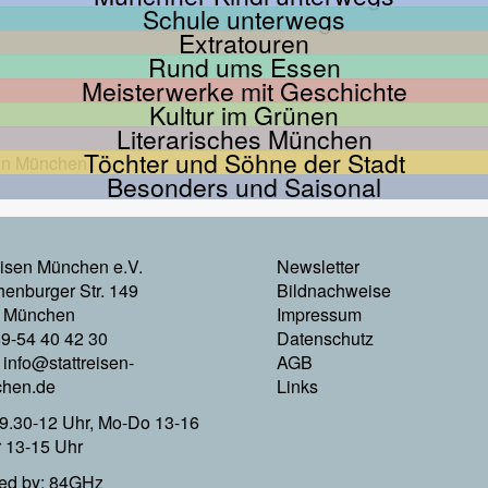
Schule unterwegs
Extratouren
Rund ums Essen
Meisterwerke mit Geschichte
Kultur im Grünen
Literarisches München
Töchter und Söhne der Stadt
Besonders und Saisonal
Footer
eisen München e.V.
Newsletter
enburger Str. 149
Bildnachweise
Menu
 München
Impressum
89-54 40 42 30
Datenschutz
Rechts
:
info@stattreisen-
AGB
hen.de
Links
9.30-12 Uhr, Mo-Do 13-16
r 13-15 Uhr
ed by: 84GHz