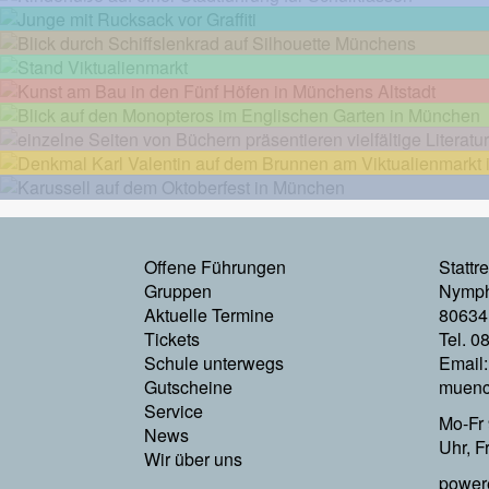
Footermenu
Offene Führungen
Stattr
Gruppen
Nymph
Links
Aktuelle Termine
80634
Tickets
Tel. 0
Schule unterwegs
Email
Gutscheine
muenc
Service
Mo-Fr 
News
Uhr, F
Wir über uns
power