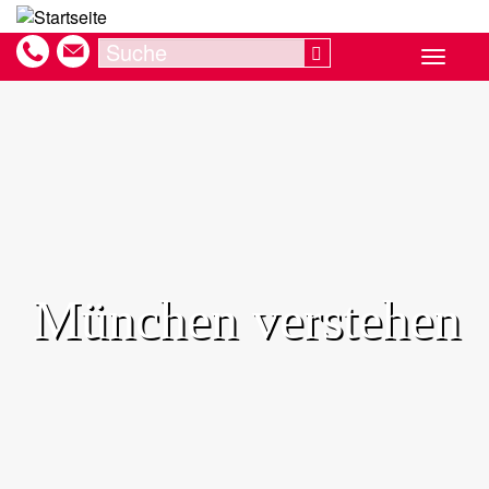
Direkt
zum
Search
Search
Toggle
Inhalt
navigat
München verstehen