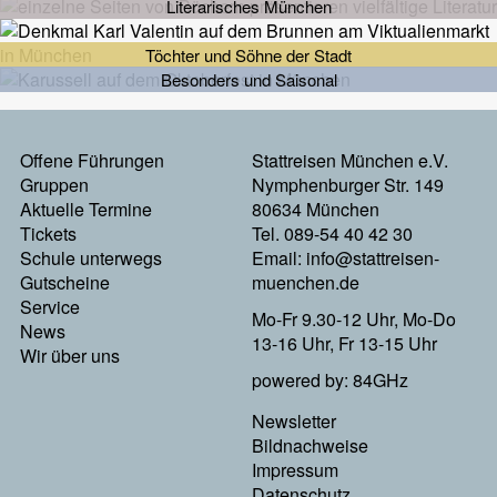
Literarisches München
Töchter und Söhne der Stadt
Besonders und Saisonal
Footermenu
Offene Führungen
Stattreisen München e.V.
Gruppen
Nymphenburger Str. 149
Links
Aktuelle Termine
80634 München
Tickets
Tel. 089-54 40 42 30
Schule unterwegs
Email:
info@stattreisen-
Gutscheine
muenchen.de
Service
Mo-Fr 9.30-12 Uhr, Mo-Do
News
13-16 Uhr, Fr 13-15 Uhr
Wir über uns
powered by: 84GHz
Footer
Newsletter
Bildnachweise
Menu
Impressum
Datenschutz