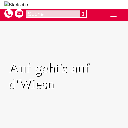
Direkt
zum
Search
Search
Toggle
Inhalt
navigat
Auf geht's auf
d'Wiesn