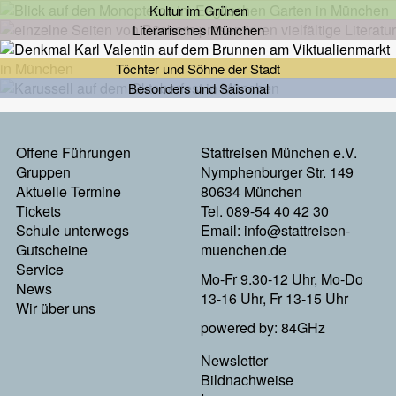
Kultur im Grünen
Literarisches München
Töchter und Söhne der Stadt
Besonders und Saisonal
Footermenu
Offene Führungen
Stattreisen München e.V.
Gruppen
Nymphenburger Str. 149
Links
Aktuelle Termine
80634 München
Tickets
Tel. 089-54 40 42 30
Schule unterwegs
Email:
info@stattreisen-
Gutscheine
muenchen.de
Service
Mo-Fr 9.30-12 Uhr, Mo-Do
News
13-16 Uhr, Fr 13-15 Uhr
Wir über uns
powered by: 84GHz
Footer
Newsletter
Bildnachweise