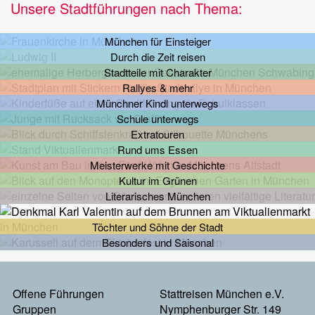
Unsere Stadtführungen nach Thema:
München für Einsteiger
Durch die Zeit reisen
Stadtteile mit Charakter
Rallyes & mehr
Münchner Kindl unterwegs
Schule unterwegs
Extratouren
Rund ums Essen
Meisterwerke mit Geschichte
Kultur im Grünen
Literarisches München
Töchter und Söhne der Stadt
Besonders und Saisonal
Footermenu
Offene Führungen
Stattreisen München e.V.
Gruppen
Nymphenburger Str. 149