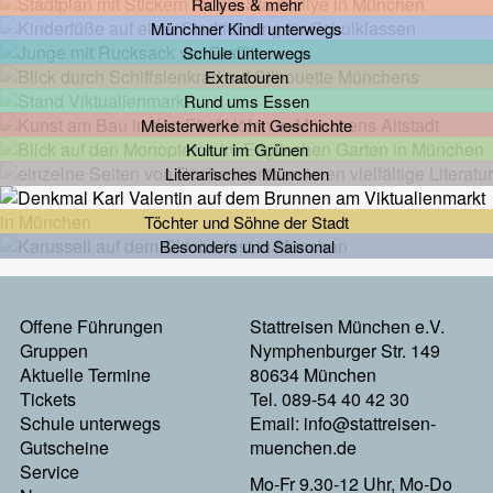
Rallyes & mehr
Münchner Kindl unterwegs
Schule unterwegs
Extratouren
Rund ums Essen
Meisterwerke mit Geschichte
Kultur im Grünen
Literarisches München
Töchter und Söhne der Stadt
Besonders und Saisonal
Footermenu
Offene Führungen
Stattreisen München e.V.
Gruppen
Nymphenburger Str. 149
Links
Aktuelle Termine
80634 München
Tickets
Tel. 089-54 40 42 30
Schule unterwegs
Email:
info@stattreisen-
Gutscheine
muenchen.de
Service
Mo-Fr 9.30-12 Uhr, Mo-Do