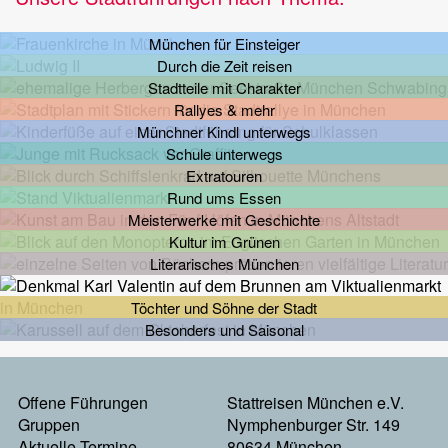
München für Einsteiger
Durch die Zeit reisen
Stadtteile mit Charakter
Rallyes & mehr
Münchner Kindl unterwegs
Schule unterwegs
Extratouren
Rund ums Essen
Meisterwerke mit Geschichte
Kultur im Grünen
Literarisches München
Töchter und Söhne der Stadt
Besonders und Saisonal
Footermenu
Offene Führungen
Stattreisen München e.V.
Gruppen
Nymphenburger Str. 149
Links
Aktuelle Termine
80634 München