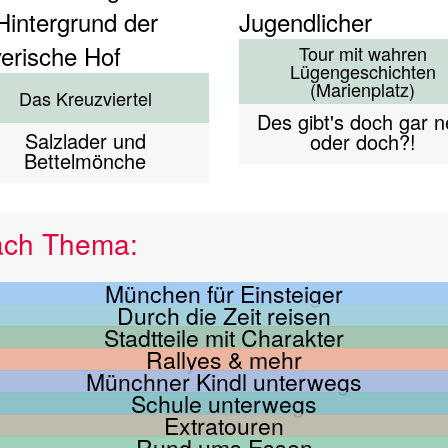
Tour mit wahren
Lügengeschichten
(Marienplatz)
Das Kreuzviertel
Des gibt's doch gar n
Salzlader und
oder doch?!
Bettelmönche
ach Thema:
München für Einsteiger
Durch die Zeit reisen
Stadtteile mit Charakter
Rallyes & mehr
Münchner Kindl unterwegs
Schule unterwegs
Extratouren
Rund ums Essen