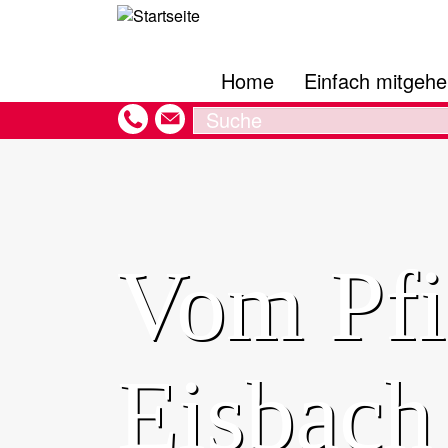
Hauptnavigation
Direkt
zum
Inhalt
Home
Einfach mitgeh
Search
Vom Pfi
Eisbach