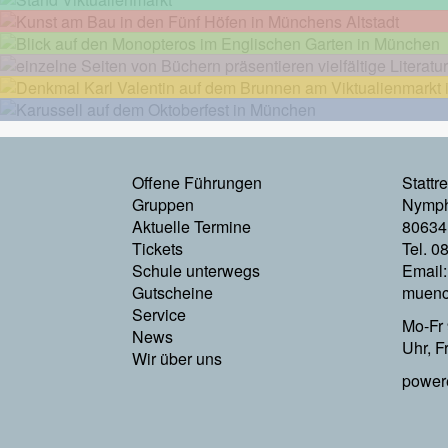
Footermenu
Offene Führungen
Stattr
Gruppen
Nymph
Links
Aktuelle Termine
80634
Tickets
Tel. 0
Schule unterwegs
Email
Gutscheine
muenc
Service
Mo-Fr 
News
Uhr, F
Wir über uns
power