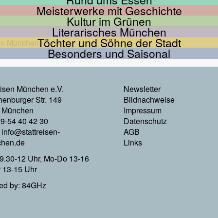
Meisterwerke mit Geschichte
Kultur im Grünen
Literarisches München
Töchter und Söhne der Stadt
Besonders und Saisonal
Footer
eisen München e.V.
Newsletter
enburger Str. 149
Bildnachweise
Menu
 München
Impressum
89-54 40 42 30
Datenschutz
Rechts
:
info@stattreisen-
AGB
hen.de
Links
9.30-12 Uhr, Mo-Do 13-16
r 13-15 Uhr
ed by: 84GHz