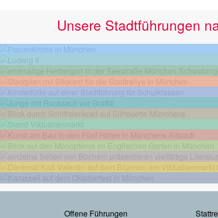
Unsere Stadtführungen n
Footermenu
Offene Führungen
Stattr