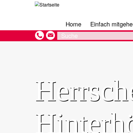
Hauptnavigation
Direkt
zum
Inhalt
Home
Einfach mitgeh
Search
Herrsch
Hinterh