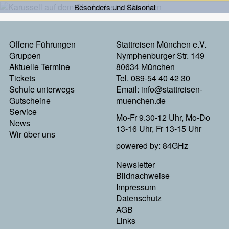
Besonders und Saisonal
Footermenu
Offene Führungen
Stattreisen München e.V.
Gruppen
Nymphenburger Str. 149
Links
Aktuelle Termine
80634 München
Tickets
Tel. 089-54 40 42 30
Schule unterwegs
Email:
info@stattreisen-
Gutscheine
muenchen.de
Service
Mo-Fr 9.30-12 Uhr, Mo-Do
News
13-16 Uhr, Fr 13-15 Uhr
Wir über uns
powered by: 84GHz
Footer
Newsletter
Bildnachweise
Menu
Impressum
Datenschutz
Rechts
AGB
Links