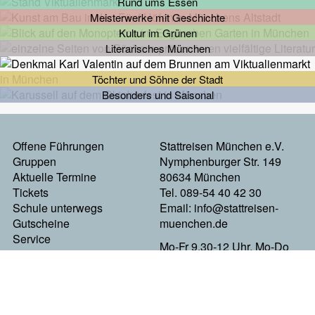
Rund ums Essen
Meisterwerke mit Geschichte
Kultur im Grünen
Literarisches München
Töchter und Söhne der Stadt
Besonders und Saisonal
Offene Führungen
Stattreisen München e.V.
Footermenu
Gruppen
Nymphenburger Str. 149
Aktuelle Termine
80634 München
Links
Tickets
Tel. 089-54 40 42 30
Schule unterwegs
Email:
info@stattreisen-
Gutscheine
muenchen.de
Service
Mo-Fr 9.30-12 Uhr, Mo-Do
News
13-16 Uhr, Fr 13-15 Uhr
Wir über uns
powered by: 84GHz
Newsletter