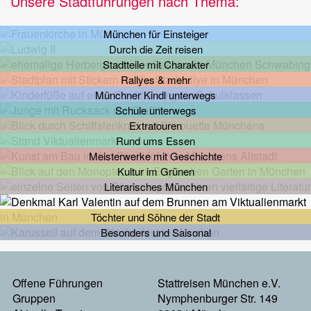
Unsere Stadtführungen nach Thema:
München für Einsteiger
Durch die Zeit reisen
Stadtteile mit Charakter
Rallyes & mehr
Münchner Kindl unterwegs
Schule unterwegs
Extratouren
Rund ums Essen
Meisterwerke mit Geschichte
Kultur im Grünen
Literarisches München
Töchter und Söhne der Stadt
Besonders und Saisonal
Footermenu
Offene Führungen
Stattreisen München e.V.
Gruppen
Nymphenburger Str. 149