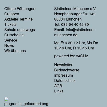
Footermenu
Offene Führungen
Stattreisen München e.V.
Gruppen
Nymphenburger Str. 149
Links
Aktuelle Termine
80634 München
Tickets
Tel. 089-54 40 42 30
Schule unterwegs
Email:
info@stattreisen-
Gutscheine
muenchen.de
Service
Mo-Fr 9.30-12 Uhr, Mo-Do
News
13-16 Uhr, Fr 13-15 Uhr
Wir über uns
powered by: 84GHz
Footer
Newsletter
Bildnachweise
Menu
Impressum
Datenschutz
Rechts
AGB
Links