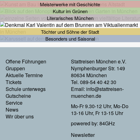
Meisterwerke mit Geschichte
Kultur im Grünen
Literarisches München
Töchter und Söhne der Stadt
Besonders und Saisonal
Footermenu
Offene Führungen
Stattreisen München e.V.
Gruppen
Nymphenburger Str. 149
Links
Aktuelle Termine
80634 München
Tickets
Tel. 089-54 40 42 30
Schule unterwegs
Email:
info@stattreisen-
Gutscheine
muenchen.de
Service
Mo-Fr 9.30-12 Uhr, Mo-Do
News
13-16 Uhr, Fr 13-15 Uhr
Wir über uns
powered by: 84GHz
Footer
Newsletter