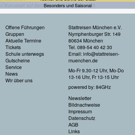
Besonders und Saisonal
Footermenu
Offene Führungen
Stattreisen München e.V.
Gruppen
Nymphenburger Str. 149
Links
Aktuelle Termine
80634 München
Tickets
Tel. 089-54 40 42 30
Schule unterwegs
Email:
info@stattreisen-
Gutscheine
muenchen.de
Service
Mo-Fr 9.30-12 Uhr, Mo-Do
News
13-16 Uhr, Fr 13-15 Uhr
Wir über uns
powered by: 84GHz
Footer
Newsletter
Bildnachweise
Menu
Impressum
Datenschutz
Rechts
AGB
Links