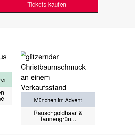
Tickets kaufen
rei
en
ne
München im Advent
Rauschgoldhaar &
Tannengrün...