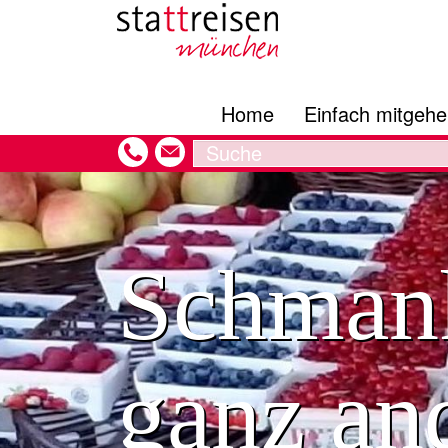
Hauptnavigation
Direkt
zum
Inhalt
Home
Einfach mitgeh
Search
Schmank
ganz an