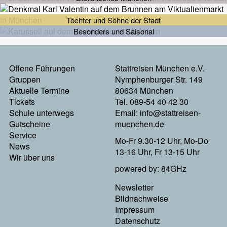
Töchter und Söhne der Stadt
Besonders und Saisonal
Offene Führungen
Stattreisen München e.V.
Footermenu
Gruppen
Nymphenburger Str. 149
Aktuelle Termine
80634 München
Links
Tickets
Tel. 089-54 40 42 30
Schule unterwegs
Email:
info@stattreisen-
Gutscheine
muenchen.de
Service
Mo-Fr 9.30-12 Uhr, Mo-Do
News
13-16 Uhr, Fr 13-15 Uhr
Wir über uns
powered by: 84GHz
Newsletter
Footer
Bildnachweise
Impressum
Menu
Datenschutz