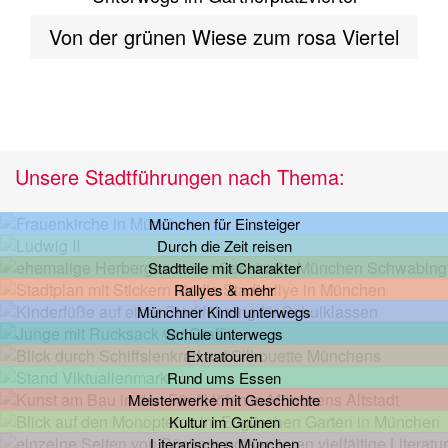
Von der grünen Wiese zum rosa Viertel
Unsere Stadtführungen nach Thema:
München für Einsteiger
Durch die Zeit reisen
Stadtteile mit Charakter
Rallyes & mehr
Münchner Kindl unterwegs
Schule unterwegs
Extratouren
Rund ums Essen
Meisterwerke mit Geschichte
Kultur im Grünen
Literarisches München