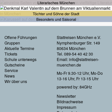
Literarisches München
Töchter und Söhne der Stadt
Besonders und Saisonal
Footermenu
Offene Führungen
Stattreisen München e.V.
Gruppen
Nymphenburger Str. 149
Links
Aktuelle Termine
80634 München
Tickets
Tel. 089-54 40 42 30
Schule unterwegs
Email:
info@stattreisen-
Gutscheine
muenchen.de
Service
Mo-Fr 9.30-12 Uhr, Mo-Do
News
13-16 Uhr, Fr 13-15 Uhr
Wir über uns
powered by: 84GHz
Footer
Newsletter
Bildnachweise
Menu
Impressum