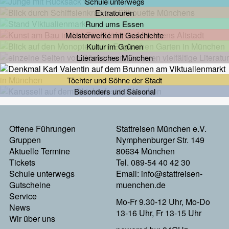
Schule unterwegs
Extratouren
Rund ums Essen
Meisterwerke mit Geschichte
Kultur im Grünen
Literarisches München
Töchter und Söhne der Stadt
Besonders und Saisonal
Footermenu
Offene Führungen
Stattreisen München e.V.
Gruppen
Nymphenburger Str. 149
Links
Aktuelle Termine
80634 München
Tickets
Tel. 089-54 40 42 30
Schule unterwegs
Email:
info@stattreisen-
Gutscheine
muenchen.de
Service
Mo-Fr 9.30-12 Uhr, Mo-Do
News
13-16 Uhr, Fr 13-15 Uhr
Wir über uns