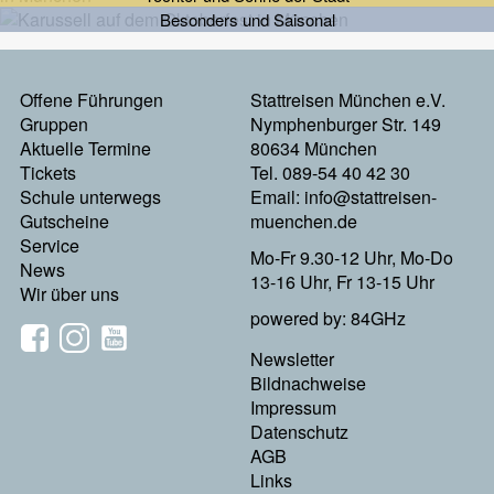
Besonders und Saisonal
Footermenu
Offene Führungen
Stattreisen München e.V.
Gruppen
Nymphenburger Str. 149
Links
Aktuelle Termine
80634 München
Tickets
Tel. 089-54 40 42 30
Schule unterwegs
Email:
info@stattreisen-
Gutscheine
muenchen.de
Service
Mo-Fr 9.30-12 Uhr, Mo-Do
News
13-16 Uhr, Fr 13-15 Uhr
Wir über uns
powered by: 84GHz
Footer
Newsletter
Bildnachweise
Menu
Impressum
Datenschutz
Rechts
AGB
Links