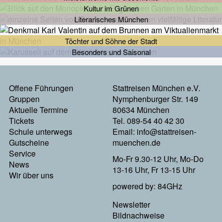
Kultur im Grünen
Literarisches München
Töchter und Söhne der Stadt
Besonders und Saisonal
Footermenu
Offene Führungen
Stattreisen München e.V.
Gruppen
Nymphenburger Str. 149
Links
Aktuelle Termine
80634 München
Tickets
Tel. 089-54 40 42 30
Schule unterwegs
Email:
info@stattreisen-
Gutscheine
muenchen.de
Service
Mo-Fr 9.30-12 Uhr, Mo-Do
News
13-16 Uhr, Fr 13-15 Uhr
Wir über uns
powered by: 84GHz
Footer
Newsletter
Bildnachweise